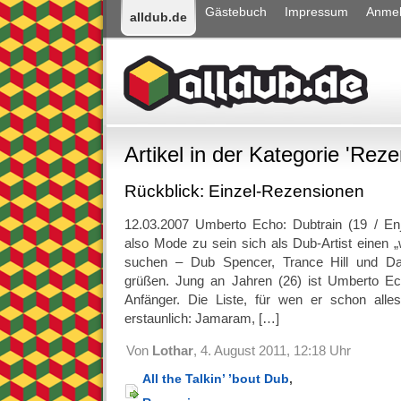
Gästebuch
Impressum
Anme
alldub.de
Artikel in der Kategorie 'Rez
Rückblick: Einzel-Rezensionen
12.03.2007 Umberto Echo: Dubtrain (19 / Enj
also Mode zu sein sich als Dub-Artist einen 
suchen – Dub Spencer, Trance Hill und Da
grüßen. Jung an Jahren (26) ist Umberto Ec
Anfänger. Die Liste, für wen er schon alles 
erstaunlich: Jamaram, […]
Von
Lothar
, 4. August 2011, 12:18 Uhr
All the Talkin’ ’bout Dub
,