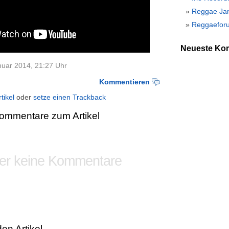
Reggae Ja
Reggaeforu
Neueste Ko
anuar 2014, 21:27 Uhr
Kommentieren
tikel
oder
setze einen Trackback
mmentare zum Artikel
er keine Kommentare
en Artikel