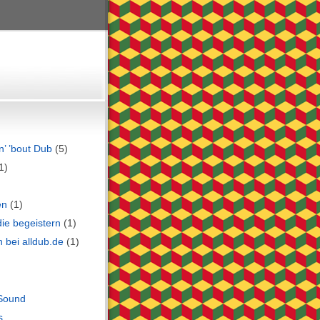
in’ ’bout Dub
(5)
1)
en
(1)
die begeistern
(1)
 bei alldub.de
(1)
Sound
s