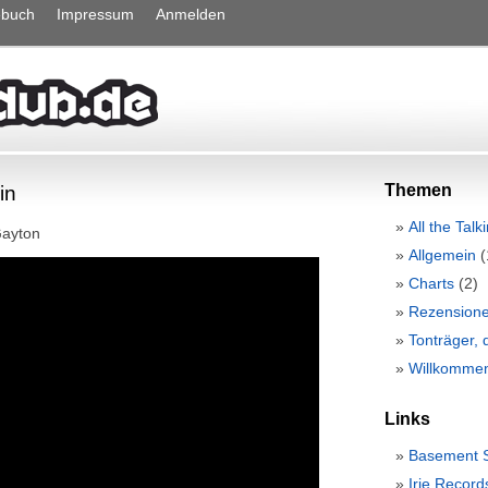
ebuch
Impressum
Anmelden
Themen
in
All the Talk
Gayton
Allgemein
(
Charts
(2)
Rezension
Tonträger, 
Willkommen
Links
Basement 
Irie Record