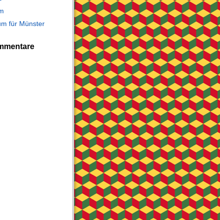
m
m für Münster
mmentare