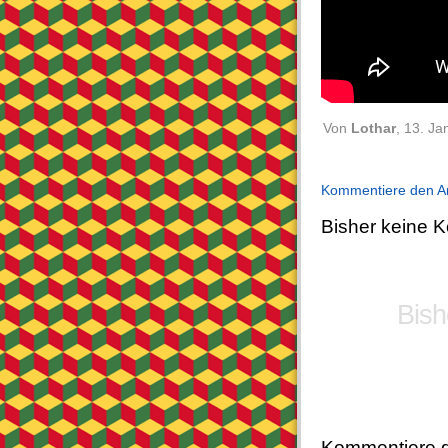
Von
Lothar
, 13. J
Kommentiere den Ar
Bisher
keine
Ko
Bish
Kommentiere d