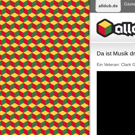
Gäst
alldub.de
Da ist Musik dr
Ein Veteran: Clark 