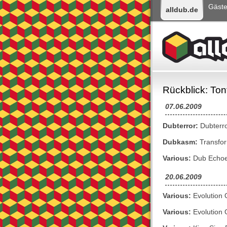
Gäst
alldub.de
Rückblick: Ton
07.06.2009
Dubterror:
Dubterro
Dubkasm:
Transfor
Various:
Dub Echoes
20.06.2009
Various:
Evolution 
Various:
Evolution 