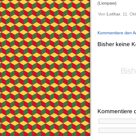
(Lionpaw)
Von
Lothar
, 11. O
Kommentiere den Ar
Bisher
keine
Ko
Bish
Kommentiere d