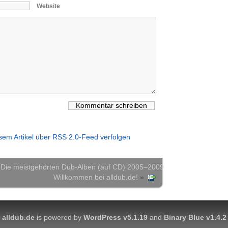
Website
em Artikel über RSS 2.0-Feed verfolgen
– Die meistgehörten Dub-Alben (auf CD) 2005–2009
Willkommen bei alldub.de!
»
alldub.de
is powered by
WordPress v5.1.19
and
Binary Blue v1.4.2