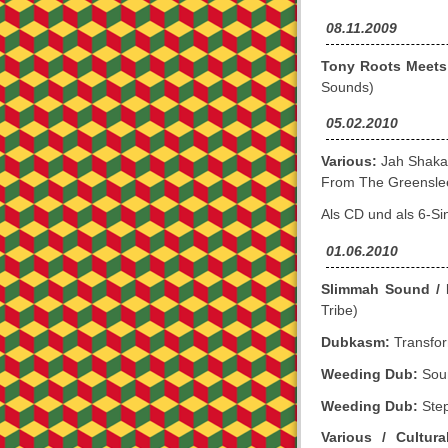
08.11.2009
Tony Roots Meets C
Sounds)
05.02.2010
Various:
Jah Shaka 
From The Greenslee
Als CD und als 6-Si
01.06.2010
Slimmah Sound / 
Tribe)
Dubkasm:
Transfo
Weeding Dub:
Soun
Weeding Dub:
Step
Various / Cultura