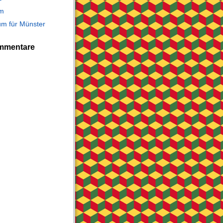
m
m für Münster
mmentare