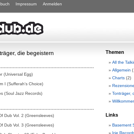
ebuch
Impressum
Anmelden
Themen
träger, die begeistern
All the Talk
Allgemein
(
r (Universal Egg)
Charts
(2)
m I (Sufferah’s Choice)
Rezension
 (Soul Jazz Records)
Tonträger, 
Willkommen
Links
Of Dub Vol. 2 (Greensleeves)
Basement 
Of Dub Vol. 3 (Greensleeves)
Irie Record