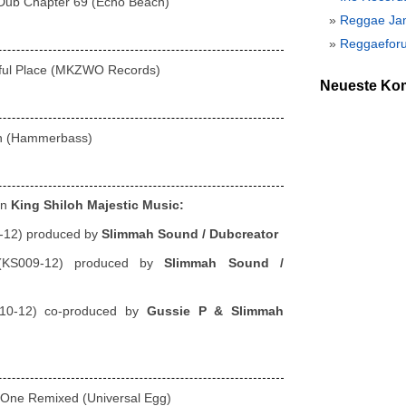
Dub Chapter 69 (Echo Beach)
Reggae Ja
Reggaeforu
ful Place (MKZWO Records)
Neueste Ko
n (Hammerbass)
on
King Shiloh Majestic Music:
-12) produced by
Slimmah Sound / Dubcreator
KS009-12) produced by
Slimmah Sound /
0-12) co-produced by
Gussie P & Slimmah
 One Remixed (Universal Egg)