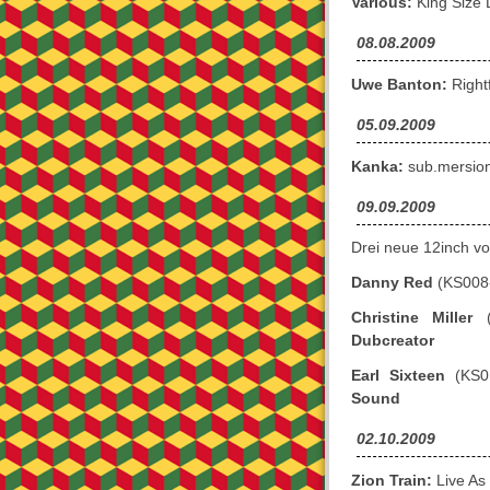
Various:
King Size 
08.08.2009
Uwe Banton:
Right
05.09.2009
Kanka:
sub.mersio
09.09.2009
Drei neue 12inch v
Danny Red
(KS008
Christine Miller
(
Dubcreator
Earl Sixteen
(KS01
Sound
02.10.2009
Zion Train:
Live As