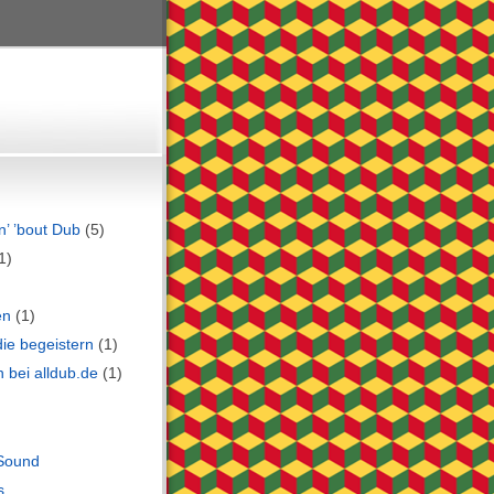
in’ ’bout Dub
(5)
1)
en
(1)
die begeistern
(1)
 bei alldub.de
(1)
Sound
s